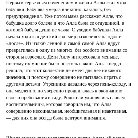
Первым серьезным изменением в жизни Аллы стал уход
бабушки. Бабушка умерла внезапно, казалось, без
предупреждения. Уже потом мама расскажет Алле, что
бабушка долго болела и что Алла была ее отдушиной, в
которой бабуля души не чаяла. С уходом бабушки Алла
начала ходить в детский сад, мир разделился на «до» и
«после». Из излюб-ленной и самой-самой Алла вдруг
превратилась в одну из многих, без особого внимания со
стороны взрослых. Дети Аллу интересовали меньше,
поэтому их мнение было не столь важно. Алла твердо
решила, что этот коллектив не имеет для нее никакого
значения, и поэтому совершенно не пыталась играть с
другими детьми. Утренники давались через пень-колоду, и
она медленно, но уверенно продвигалась к окончанию
своего пребывания в саду. Родители удивлялись словам
воспитательницы, которая говорила им, что Алла
совершенно несоциальная, необщительная и неактивная,
— для них она всегда была центром внимания.
Школа внесла свои коррективы в жизнь Аллы, ей вдруг