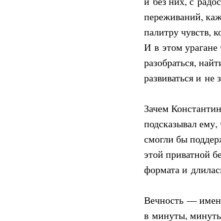
и без них, с рад
переживаний, каж
палитру чувств, 
И в этом урагане
разобраться, найт
развиваться и не 
Зачем Константин
подсказывал ему, 
смогли бы поддерж
этой приватной б
формата и длилас
Вечность — именн
в минуты, минуты