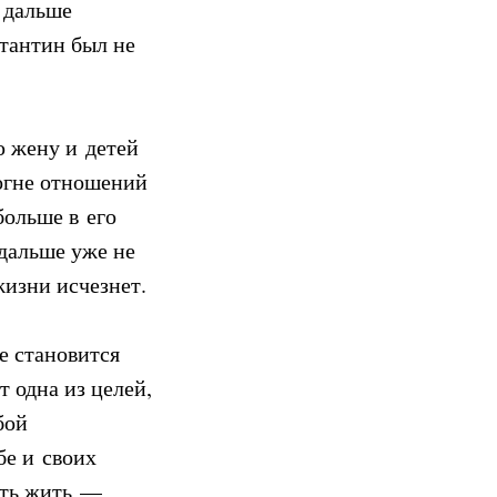
о дальше
стантин был не
ю жену и детей
 огне отношений
больше в его
 дальше уже не
жизни исчезнет.
е становится
т одна из целей,
бой
бе и своих
ать жить —