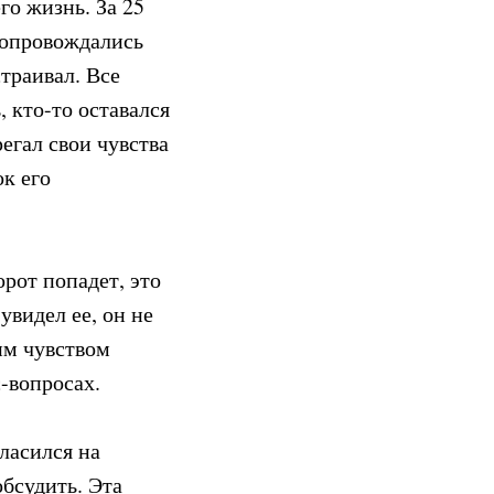
го жизнь. За 25
сопровождались
траивал. Все
 кто-то оставался
регал свои чувства
к его
орот попадет, это
увидел ее, он не
им чувством
-вопросах.
ласился на
обсудить. Эта