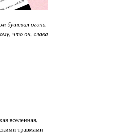
м бушевал огонь.
му, что он, слава
кая вселенная,
тскими травмами