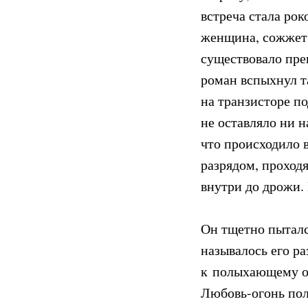
встреча стала рок
женщина, сожжет в
существовало прег
роман вспыхнул та
на транзисторе по
не оставляло ни н
что происходило 
разрядом, проходя
внутри до дрожи.
Он тщетно пыталс
называлось его р
к полыхающему ог
Любовь-огонь пол