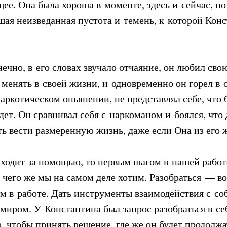
ее. Она была хороша в моменте, здесь и сейчас, н
шая неизведанная пустота и темень, к которой Кон
ечно, в его словах звучало отчаяние, он любил сво
о менять в своей жизни, и одновременно он горел в
наркотическом опьянении, не представлял себе, что 
дет. Он сравнивал себя с наркоманом и боялся, что
ь вести размеренную жизнь, даже если Она из его 
иходит за помощью, то первым шагом в нашей работ
 чего же мы на самом деле хотим. Разобраться — во
м в работе. Дать инструменты взаимодействия с со
иром. У Константина был запрос разобраться в се
о, чтобы принять решение, где же он будет продолж