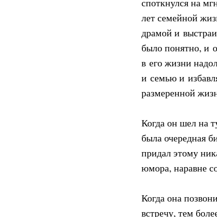
споткнулся на мг
лет семейной жиз
драмой и выстраи
было понятно, и 
в его жизни надол
и семью и избавл
размеренной жиз
Когда он шел на т
была очередная би
придал этому ник
юмора, наравне с
Когда она позвон
встречу, тем боле