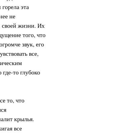
 горела эта
нее не
в своей жизни. Их
щущение того, что
огромче звук, его
увствовать все,
рическим
 где-то глубоко
е то, что
лся
алит крылья.
игая все