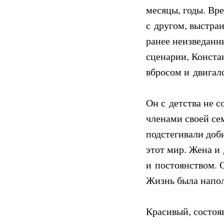
месяцы, годы. Вр
с другом, выстра
ранее неизведанн
сценарии, Конста
вбросом и двигалс
Он с детства не 
членами своей се
подстегивали доб
этот мир. Жена и
и постоянством. О
Жизнь была напо
Красивый, состояв