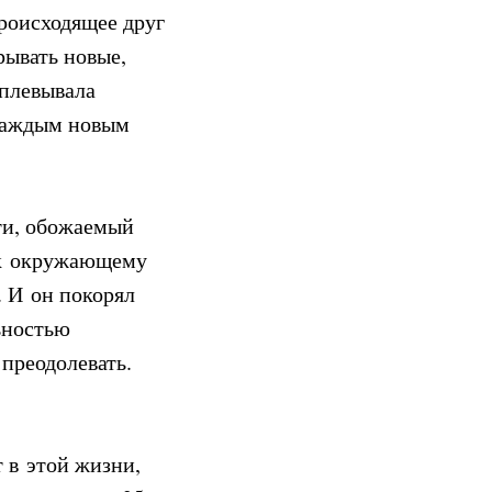
роисходящее друг
рывать новые,
ыплевывала
 каждым новым
ти, обожаемый
с к окружающему
. И он покорял
ьностью
 преодолевать.
 в этой жизни,