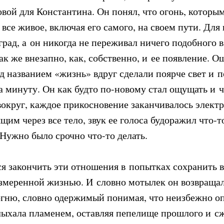
овой для Константина. Он понял, что огонь, которым
се живое, включая его самого, на своем пути. Для 
рад, а он никогда не переживал ничего подобного 
к же внезапно, как, собственно, и ее появление. О
д названием «жизнь» вдруг сделали поярче свет и п
а минуту. Он как будто по-новому стал ощущать и ч
вокруг, каждое прикосновение заканчивалось элект
щим через все тело, звук ее голоса будоражил что-то
 Нужно было срочно что-то делать.
я закончить эти отношения в попытках сохранить вс
азмеренной жизнью. И словно мотылек он возвраща
ню, словно одержимый понимая, что неизбежно оп
ыхала пламенем, оставляя пепелище прошлого и сж