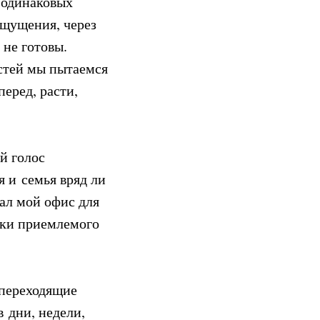
 одинаковых
ощущения, через
 не готовы.
стей мы пытаемся
перед, расти,
й голос
я и семья вряд ли
рал мой офис для
ски приемлемого
 переходящие
 дни, недели,