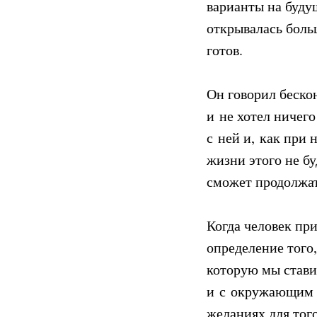
варианты на будущ
открывалась боль
готов.
Он говорил бескон
и не хотел ничег
с ней и, как при 
жизни этого не бу
сможет продолжат
Когда человек пр
определение того,
которую мы стави
и с окружающим м
желаниях для тог