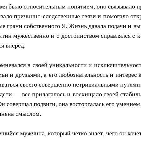
емя было относительным понятием, оно связывало п
ивало причинно-следственные связи и помогало отк
ые грани собственного Я. Жизнь давала подачи и в
нтин мужественно и с достоинством справлялся с
я вперед.
сомневался в своей уникальности и исключительнос
мьи и друзьями, а его любознательность и интере
иваться своего совершенно нетривиальными путями
 дети — все прилагалось и восхищало своей стабил
н совершал подвиги, она восторгалась его умением
лнена смыслом.
шийся мужчина, который четко знает, чего он хочет