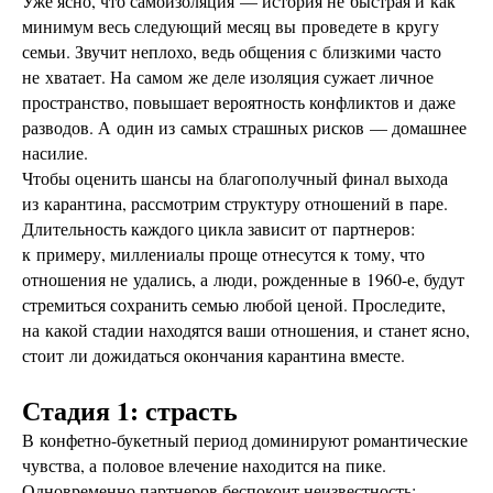
Уже ясно, что самоизоляция — история не быстрая и как
минимум весь следующий месяц вы проведете в кругу
семьи. Звучит неплохо, ведь общения с близкими часто
не хватает. На самом же деле изоляция сужает личное
пространство, повышает вероятность конфликтов и даже
разводов. А один из самых страшных рисков — домашнее
насилие.
Чтобы оценить шансы на благополучный финал выхода
из карантина, рассмотрим структуру отношений в паре.
Длительность каждого цикла зависит от партнеров:
к примеру, миллениалы проще отнесутся к тому, что
отношения не удались, а люди, рожденные в 1960-е, будут
стремиться сохранить семью любой ценой. Проследите,
на какой стадии находятся ваши отношения, и станет ясно,
стоит ли дожидаться окончания карантина вместе.
Стадия 1: страсть
В конфетно-букетный период доминируют романтические
чувства, а половое влечение находится на пике.
Одновременно партнеров беспокоит неизвестность: