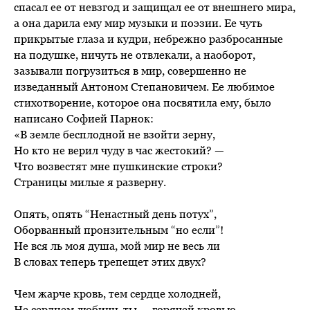
спасал ее от невзгод и защищал ее от внешнего мира,
а она дарила ему мир музыки и поэзии. Ее чуть
прикрытые глаза и кудри, небрежно разбросанные
на подушке, ничуть не отвлекали, а наоборот,
зазывали погрузиться в мир, совершенно не
изведанный Антоном Степановичем. Ее любимое
стихотворение, которое она посвятила ему, было
написано Софией Парнок:
«В земле бесплодной не взойти зерну,
Но кто не верил чуду в час жестокий? —
Что возвестят мне пушкинские строки?
Страницы милые я разверну.
Опять, опять “Ненастный день потух”,
Оборванный пронзительным “но если”!
Не вся ль моя душа, мой мир не весь ли
В словах теперь трепещет этих двух?
Чем жарче кровь, тем сердце холодней,
Не сердцем любишь ты — горячей кровью.