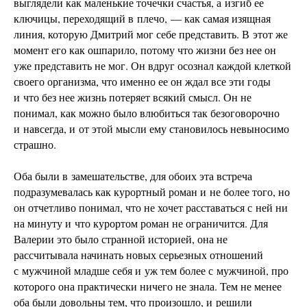
выглядели как маленькие точечки счастья, а изгиб ее
ключицы, переходящий в плечо, — как самая изящная
линия, которую Дмитрий мог себе представить. В этот же
момент его как ошпарило, потому что жизни без нее он
уже представить не мог. Он вдруг осознал каждой клеткой
своего организма, что именно ее он ждал все эти годы
и что без нее жизнь потеряет всякий смысл. Он не
понимал, как можно было влюбиться так безоговорочно
и навсегда, и от этой мысли ему становилось невыносимо
страшно.
Оба были в замешательстве, для обоих эта встреча
подразумевалась как курортный роман и не более того, но
он отчетливо понимал, что не хочет расставаться с ней ни
на минуту и что курортом роман не ограничится. Для
Валерии это было странной историей, она не
рассчитывала начинать новых серьезных отношений
с мужчиной младше себя и уж тем более с мужчиной, про
которого она практически ничего не знала. Тем не менее
оба были довольны тем, что произошло, и решили