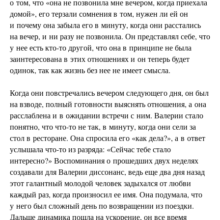
о том, что «она не позвонила мне вечером, когда приехала
домой», его терзали сомнения в том, нужен ли ей он
и почему она забыла его в минуту, когда они расстались
на вечер, и ни разу не позвонила. Он представлял себе, что
у нее есть кто-то другой, что она в принципе не была
заинтересована в этих отношениях и он теперь будет
одинок, так как жизнь без нее не имеет смысла.
Когда они повстречались вечером следующего дня, он был
на взводе, полный готовности выяснять отношения, а она
расслаблена и в ожидании встречи с ним. Валерии стало
понятно, что что-то не так, в минуту, когда они сели за
стол в ресторане. Она спросила его «как дела?», а в ответ
услышала что-то из разряда: «Сейчас тебе стало
интересно?» Воспоминания о прошедших двух неделях
создавали для Валерии диссонанс, ведь еще два дня назад
этот галантный молодой человек задыхался от любви
каждый раз, когда произносил ее имя. Она подумала, что
у него был сложный день по возвращении из поездки.
Дальше динамика пошла на ускорение, он все время