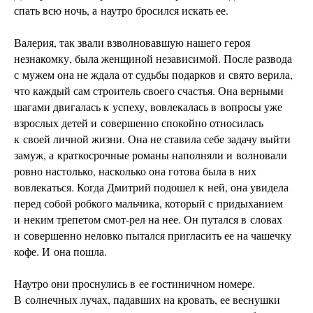
спать всю ночь, а наутро бросился искать ее.
Валерия, так звали взволновавшую нашего героя
незнакомку, была женщиной независимой. После развода
с мужем она не ждала от судьбы подарков и свято верила,
что каждый сам строитель своего счастья. Она верными
шагами двигалась к успеху, вовлекалась в вопросы уже
взрослых детей и совершенно спокойно относилась
к своей личной жизни. Она не ставила себе задачу выйти
замуж, а краткосрочные романы наполняли и волновали
ровно настолько, насколько она готова была в них
вовлекаться. Когда Дмитрий подошел к ней, она увидела
перед собой робкого мальчика, который с придыханием
и неким трепетом смот-рел на нее. Он путался в словах
и совершенно неловко пытался пригласить ее на чашечку
кофе. И она пошла.
Наутро они проснулись в ее гостиничном номере.
В солнечных лучах, падавших на кровать, ее веснушки