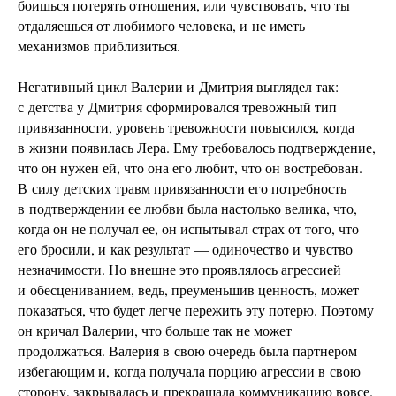
боишься потерять отношения, или чувствовать, что ты
отдаляешься от любимого человека, и не иметь
механизмов приблизиться.
Негативный цикл Валерии и Дмитрия выглядел так:
с детства у Дмитрия сформировался тревожный тип
привязанности, уровень тревожности повысился, когда
в жизни появилась Лера. Ему требовалось подтверждение,
что он нужен ей, что она его любит, что он востребован.
В силу детских травм привязанности его потребность
в подтверждении ее любви была настолько велика, что,
когда он не получал ее, он испытывал страх от того, что
его бросили, и как результат — одиночество и чувство
незначимости. Но внешне это проявлялось агрессией
и обесцениванием, ведь, преуменьшив ценность, может
показаться, что будет легче пережить эту потерю. Поэтому
он кричал Валерии, что больше так не может
продолжаться. Валерия в свою очередь была партнером
избегающим и, когда получала порцию агрессии в свою
сторону, закрывалась и прекращала коммуникацию вовсе.