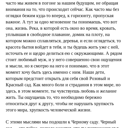
часто мы живем в погоне за нашим будущим, не обращая
внимания на то, что происходит сейчас. Как часто мы без
оглядки бежим куда-то вперед, к горизонту, пропуская
важное. А тут за одно мгновение ты понимаешь, что вот
она, жизнь. Река, в которой есть окно во время, кровать,
уплывшая в свободное плавание, домик на плоту, на
котором можно сплавляться, деревья, и если оглядеться, то
красота бытия войдет в тебя, и ты будешь жить уже с ней,
источать ее и щедро делиться ею с окружающими. А рядом
стоит любимый муж, и у него совершенно свои ощущения
и мысли, но я смотрю на него и понимаю, что в этот
момент хочу быть здесь именно с ним. Наши дети,
которым предстоит открыть для себя свой Розовый и
Красный сад. Как много боли и страдания в этом мире, но
здесь, в этом моменте, ты чувствуешь любовь и желание
жить. Ты ощущаешь то, что необходимо бережно
относиться друг к другу, чтобы не нарушать хрупкость
этого мира, хрупкость человеческой жизни.
С этими мыслями мы подошли к Черному саду. Черный
сад — это тайна, сначала кажется, что ты погружаешься в