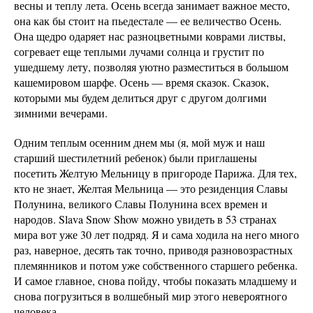
весны и теплу лета. Осень всегда занимает важное место,
она как бы стоит на пьедестале — ее величество Осень.
Она щедро одаряет нас разноцветными коврами листвы,
согревает еще теплыми лучами солнца и грустит по
ушедшему лету, позволяя уютно разместиться в большом
кашемировом шарфе. Осень — время сказок. Сказок,
которыми мы будем делиться друг с другом долгими
зимними вечерами.
Одним теплым осенним днем мы (я, мой муж и наш
старший шестилетний ребенок) были приглашены
посетить Желтую Мельницу в пригороде Парижа. Для тех,
кто не знает, Желтая Мельница — это резиденция Славы
Полунина, великого Славы Полунина всех времен и
народов. Slava Snow Show можно увидеть в 53 странах
мира вот уже 30 лет подряд. Я и сама ходила на него много
раз, наверное, десять так точно, приводя разновозрастных
племянников и потом уже собственного старшего ребенка.
И самое главное, снова пойду, чтобы показать младшему и
снова погрузиться в волшебный мир этого невероятного
человека.