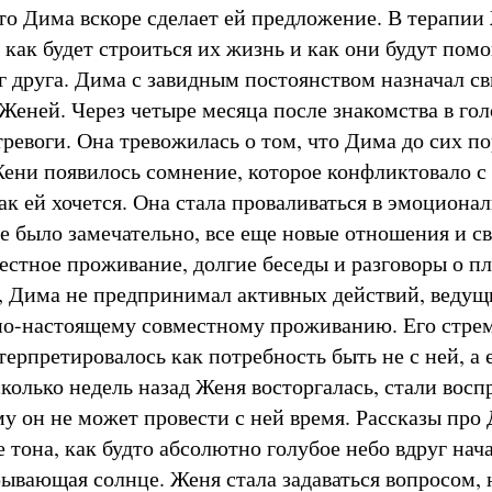
что Дима вскоре сделает ей предложение. В терапии
 как будет строиться их жизнь и как они будут помо
г друга. Дима с завидным постоянством назначал с
 Женей. Через четыре месяца после знакомства в го
ревоги. Она тревожилась о том, что Дима до сих по
ени появилось сомнение, которое конфликтовало с 
как ей хочется. Она стала проваливаться в эмоциона
е было замечательно, все еще новые отношения и св
естное проживание, долгие беседы и разговоры о пл
, Дима не предпринимал активных действий, ведущ
 по-настоящему совместному проживанию. Его стре
терпретировалось как потребность быть не с ней, а 
колько недель назад Женя восторгалась, стали восп
му он не может провести с ней время. Рассказы про
 тона, как будто абсолютно голубое небо вдруг нача
рывающая солнце. Женя стала задаваться вопросом, 