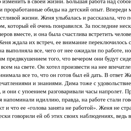
о изменить в своей жизни. Большая работа над собо
 и проработанные обиды на детский опыт. Впереди 
стливой жизни. Женя улыбалась и рассказала, что 
м, который ей очень понравился. За последние неск
еров вместе, и она была счастлива встретить челове
Женя ждала их встреч, ее внимание переключилось с
а выполняла все, чего от нее ожидали по работе, н
м предвкушением того, что вечером они будут сиде
 всем на свете. Он хотел произвести на нее впечатле
нимала все то, что он готов был ей дать. В ответ Ж
ечатлениями и знаниями. Дима тоже с удовольстви
 и они с упоением разговаривали часы напролет. П
я напоминали идиллию, правда, на работе стали гов
кт и что ее «голова занята не работой». Женя не стра
ески говорили ей об этих своих наблюдениях, ведь 