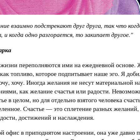
ие взаимно подстрекают друг друга, так что когд
 и когда одно разгорается, то закипает другое."
арка
жизни переполняются ими на ежедневной основе. 
 как топливо, которое подпитывает наше эго. Я добил
хочу, хочу. Иногда желания не несут материальной н
ниями, как желание счастья или радости. Невозмож
тье в целом, но для отдельно взятого человека счаст
еленное. Счастье — это сплетение разных желаний,
адости, достижений и наслаждения.
й офис в приподнятом настроении, она уже давно п