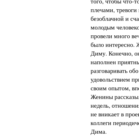
того, чтобы что-т
плечами, тревоги
безоблачной и сча
молодым человеко
провели много веч
было интересно. 
Диму. Конечно, он
наполнен приятны
разговаривать обо
удовольствием при
своим опытом, вп
Женины рассказы,
недель, отношени
не вникает в прое
коллеги периодич
Дима.