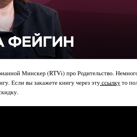
ианной Минскер (RTVi) про Родительство. Немног
игу. Если вы закажете книгу через эту
ссылку
то по
скидку.