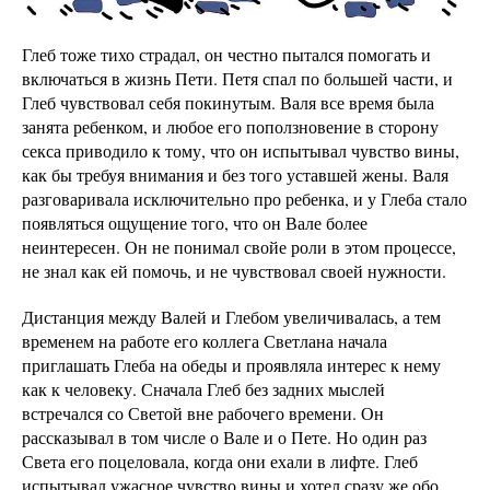
Глеб тоже тихо страдал, он честно пытался помогать и
включаться в жизнь Пети. Петя спал по большей части, и
Глеб чувствовал себя покинутым. Валя все время была
занята ребенком, и любое его поползновение в сторону
секса приводило к тому, что он испытывал чувство вины,
как бы требуя внимания и без того уставшей жены. Валя
разговаривала исключительно про ребенка, и у Глеба стало
появляться ощущение того, что он Вале более
неинтересен. Он не понимал свойе роли в этом процессе,
не знал как ей помочь, и не чувствовал своей нужности.
Дистанция между Валей и Глебом увеличивалась, а тем
временем на работе его коллега Светлана начала
приглашать Глеба на обеды и проявляла интерес к нему
как к человеку. Сначала Глеб без задних мыслей
встречался со Светой вне рабочего времени. Он
рассказывал в том числе о Вале и о Пете. Но один раз
Света его поцеловала, когда они ехали в лифте. Глеб
испытывал ужасное чувство вины и хотел сразу же обо