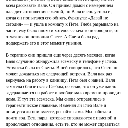
всем рассказать Вале. Он пришел домой с намерением
наладить отношения с женой, но Валя очень устала и,
когда он попытался его обнять, буркнула: «Давай не
сегодня» — и ушла в комнату к Пете. Глеба разрывало на
части, ему было плохо и хотелось с кем-то поговорить, от
отчаяния он позвонил Свете. А Света была рада
поддержать его в этот момент уныния.
В терапию они пришли еще через десять месяцев, когда
Валя случайно обнаружила эсэмэску в телефоне у Глеба.
Эсэмэска была от Светы. В ней говорилось, что Света не
может дождаться их следующей встречи. Валя как раз
вернулась на работу в клинику, Петя был с няней. Валя
захотела сблизиться с Глебом, осознав, что он уже давно
задерживается на работе и вообще мало времени проводит
дома. И тут эта эсэмэска. Мы снова отправились в
терапевтическое плаванье. Изменял ли Глеб Вале и
останутся ли они вместе, решайте сами. Мы работали
почти год. Есть пары, которые справляются с изменой и
продолжают отношения, есть те, кто не может справиться