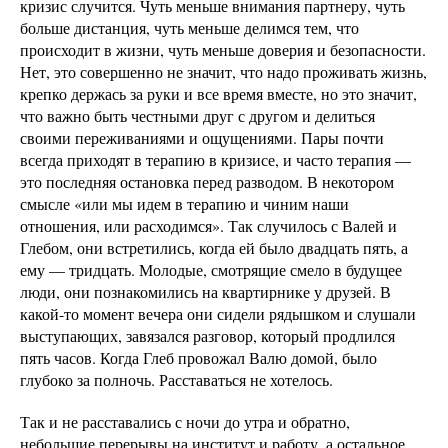
кризис случится. Чуть меньше внимания партнеру, чуть
больше дистанция, чуть меньше делимся тем, что
происходит в жизни, чуть меньше доверия и безопасности.
Нет, это совершенно не значит, что надо проживать жизнь,
крепко держась за руки и все время вместе, но это значит,
что важно быть честными друг с другом и делиться
своими переживаниями и ощущениями. Пары почти
всегда приходят в терапию в кризисе, и часто терапия —
это последняя остановка перед разводом. В некотором
смысле «или мы идем в терапию и чиним наши
отношения, или расходимся». Так случилось с Валей и
Глебом, они встретились, когда ей было двадцать пять, а
ему — тридцать. Молодые, смотрящие смело в будущее
люди, они познакомились на квартирнике у друзей. В
какой-то момент вечера они сидели рядышком и слушали
выступающих, завязался разговор, который продлился
пять часов. Когда Глеб провожал Валю домой, было
глубоко за полночь. Расставаться не хотелось.
Так и не расставались с ночи до утра и обратно,
небольшие перерывы на институт и работу, а остальное