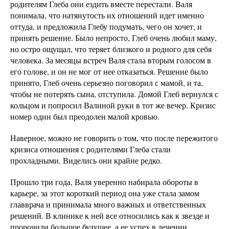
родителям Глеба они ездить вместе перестали. Валя
понимала, что натянутость их отношений идет именно
оттуда, и предложила Глебу подумать, чего он хочет, и
принять решение. Было непросто, Глеб очень любил маму,
но остро ощущал, что теряет близкого и родного для себя
человека. За месяцы встреч Валя стала вторым голосом в
его голове, и он не мог от нее отказаться. Решение было
принято, Глеб очень серьезно поговорил с мамой, и та,
чтобы не потерять сына, отступила. Домой Глеб вернулся с
кольцом и попросил Валиной руки в тот же вечер. Кризис
номер один был преодолен малой кровью.
Наверное, можно не говорить о том, что после пережитого
кризиса отношения с родителями Глеба стали
прохладными. Виделись они крайне редко.
Прошло три года, Валя уверенно набирала обороты в
карьере, за этот короткий период она уже стала замом
главврача и принимала много важных и ответственных
решений. В клинике к ней все относились как к звезде и
пророчили большое будущее, а ее успех в лечении