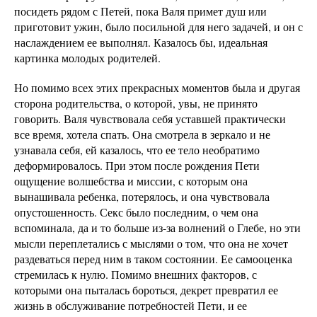
посидеть рядом с Петей, пока Валя примет душ или
приготовит ужин, было посильной для него задачей, и он с
наслаждением ее выполнял. Казалось бы, идеальная
картинка молодых родителей.
Но помимо всех этих прекрасных моментов была и другая
сторона родительства, о которой, увы, не принято
говорить. Валя чувствовала себя уставшей практически
все время, хотела спать. Она смотрела в зеркало и не
узнавала себя, ей казалось, что ее тело необратимо
деформировалось. При этом после рождения Пети
ощущение волшебства и миссии, с которым она
вынашивала ребенка, потерялось, и она чувствовала
опустошенность. Секс было последним, о чем она
вспоминала, да и то больше из-за волнений о Глебе, но эти
мысли переплетались с мыслями о том, что она не хочет
раздеваться перед ним в таком состоянии. Ее самооценка
стремилась к нулю. Помимо внешних факторов, с
которыми она пыталась бороться, декрет превратил ее
жизнь в обслуживание потребностей Пети, и ее