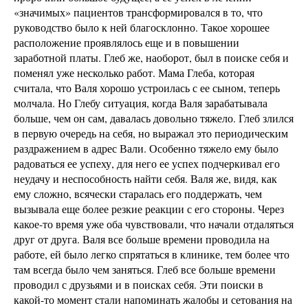
«значимых» пациентов трансформировался в то, что
руководство было к ней благосклонно. Такое хорошее
расположение проявлялось еще и в повышении
заработной платы. Глеб же, наоборот, был в поиске себя и
поменял уже несколько работ. Мама Глеба, которая
считала, что Валя хорошо устроилась с ее сыном, теперь
молчала. Но Глебу ситуация, когда Валя зарабатывала
больше, чем он сам, давалась довольно тяжело. Глеб злился
в первую очередь на себя, но выражал это периодическим
раздражением в адрес Вали. Особенно тяжело ему было
радоваться ее успеху, для него ее успех подчеркивал его
неудачу и неспособность найти себя. Валя же, видя, как
ему сложно, всячески старалась его поддержать, чем
вызывала еще более резкие реакции с его стороны. Через
какое-то время уже оба чувствовали, что начали отдаляться
друг от друга. Валя все больше времени проводила на
работе, ей было легко спрятаться в клинике, тем более что
там всегда было чем заняться. Глеб все больше времени
проводил с друзьями и в поисках себя. Эти поиски в
какой-то момент стали напоминать жалобы и сетования на