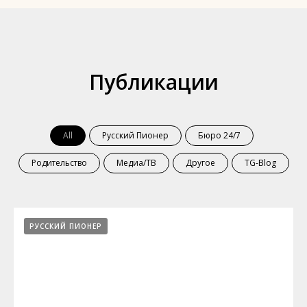
Публикации
All
Русский Пионер
Бюро 24/7
Родительство
Медиа/ТВ
Другое
TG-Blog
РУССКИЙ ПИОНЕР