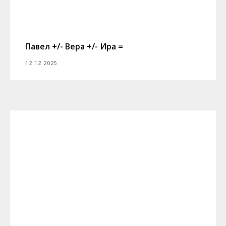
Павел +/- Вера +/- Ира =
12.12.2025