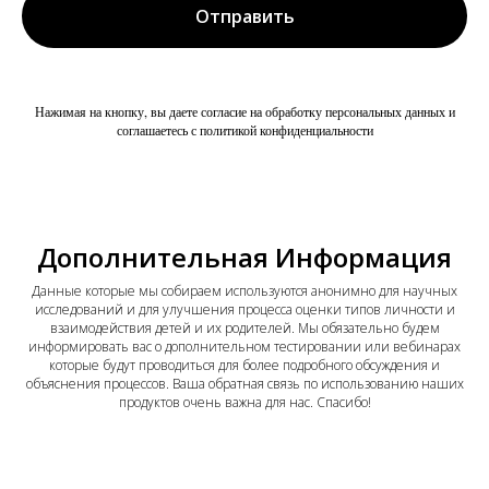
Отправить
Нажимая на кнопку, вы даете согласие на обработку персональных данных и
соглашаетесь с политикой конфиденциальности
Дополнительная Информация
Данные которые мы собираем используются анонимно для научных
исследований и для улучшения процесса оценки типов личности и
взаимодействия детей и их родителей. Мы обязательно будем
информировать вас о дополнительном тестировании или вебинарах
которые будут проводиться для более подробного обсуждения и
объяснения процессов. Ваша обратная связь по использованию наших
продуктов очень важна для нас. Спасибо!